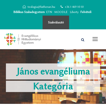
teologia@lutheran.hu
+36 1 469 10 50
Biblikus Szabadegyetem
ETN
MOODLE
Liberty
Felvételi
Szakválasztó
János evangéliuma
Kategória