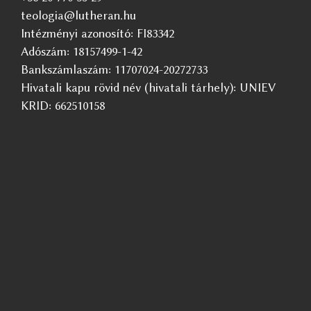
teologia@lutheran.hu
Intézményi azonosító: FI83342
Adószám: 18157499-1-42
Bankszámlaszám: 11707024-20272733
Hivatali kapu rövid név (hivatali tárhely): UNIEV
KRID: 662510158