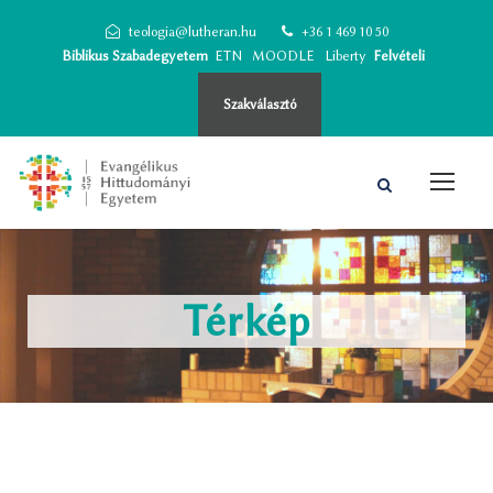
teologia@lutheran.hu
+36 1 469 10 50
Biblikus Szabadegyetem
ETN
MOODLE
Liberty
Felvételi
Szakválasztó
Térkép