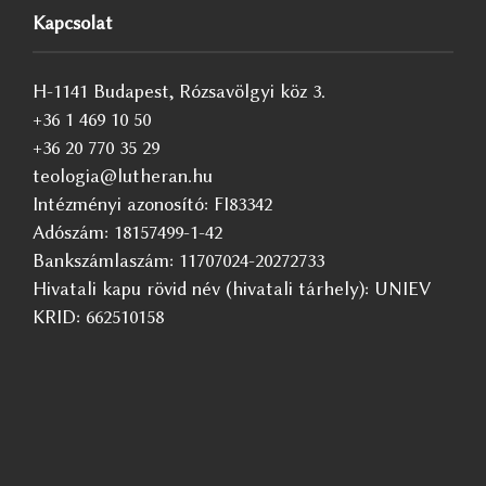
Kapcsolat
H-1141 Budapest, Rózsavölgyi köz 3.
+36 1 469 10 50
+36 20 770 35 29
teologia@lutheran.hu
Intézményi azonosító: FI83342
Adószám: 18157499-1-42
Bankszámlaszám: 11707024-20272733
Hivatali kapu rövid név (hivatali tárhely): UNIEV
KRID: 662510158