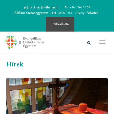
teologia@lutheran.hu
+36 1 469 10 50
Biblikus Szabadegyetem
ETN
MOODLE
Liberty
Felvételi
Szakválasztó
Hírek