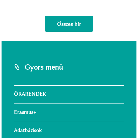
Összes hír
Gyors menü
ÓRARENDEK
Erasmus+
Adatbázisok