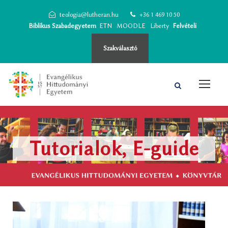
teologia@lutheran.hu
+36 1 469 10 50
Biblikus Szabadegyetem
ETN
MOODLE
Liberty
Felvételi
Szakválasztó
Tutorialok, E-guide