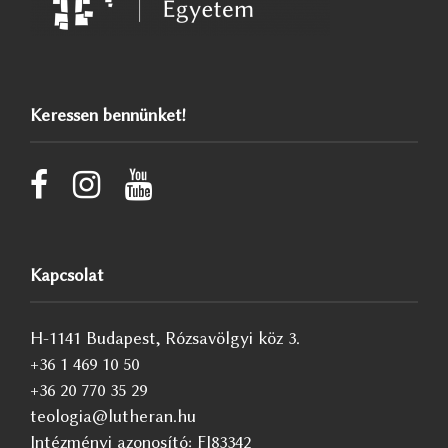
Keressen bennünket!
Kapcsolat
H-1141 Budapest, Rózsavölgyi köz 3.
+36 1 469 10 50
+36 20 770 35 29
teologia@lutheran.hu
Intézményi azonosító: FI83342