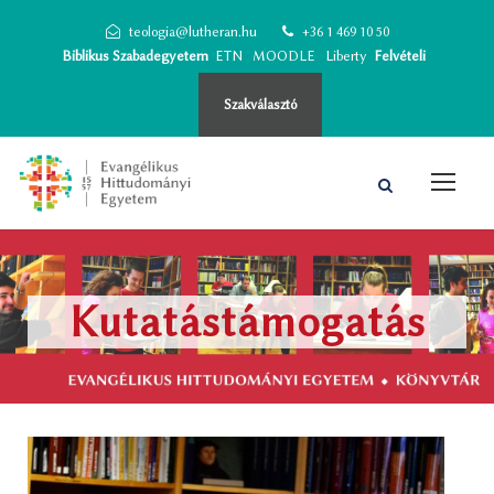
teologia@lutheran.hu
+36 1 469 10 50
Biblikus Szabadegyetem
ETN
MOODLE
Liberty
Felvételi
Szakválasztó
Kutatástámogatás