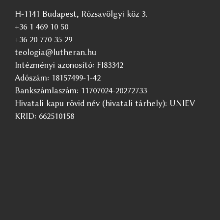
H-1141 Budapest, Rózsavölgyi köz 3.
+36 1 469 10 50
+36 20 770 35 29
teologia@lutheran.hu
Intézményi azonosító: FI83342
Adószám: 18157499-1-42
Bankszámlaszám: 11707024-20272733
Hivatali kapu rövid név (hivatali tárhely): UNIEV
KRID: 662510158