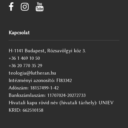
Kapcsolat
H-1141 Budapest, Rózsavölgyi köz 3.
+36 1 469 10 50
+36 20 770 35 29
teologia@lutheran.hu
Intézményi azonosító: FI83342
Adószám: 18157499-1-42
Bankszámlaszám: 11707024-20272733
Hivatali kapu rövid név (hivatali tárhely): UNIEV
KRID: 662510158