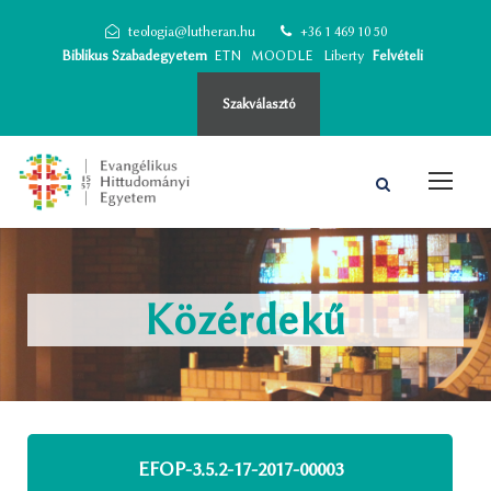
teologia@lutheran.hu
+36 1 469 10 50
Biblikus Szabadegyetem
ETN
MOODLE
Liberty
Felvételi
Szakválasztó
Közérdekű
EFOP-3.5.2-17-2017-00003