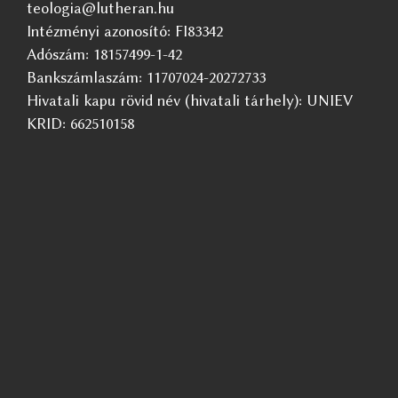
teologia@lutheran.hu
Intézményi azonosító: FI83342
Adószám: 18157499-1-42
Bankszámlaszám: 11707024-20272733
Hivatali kapu rövid név (hivatali tárhely): UNIEV
KRID: 662510158