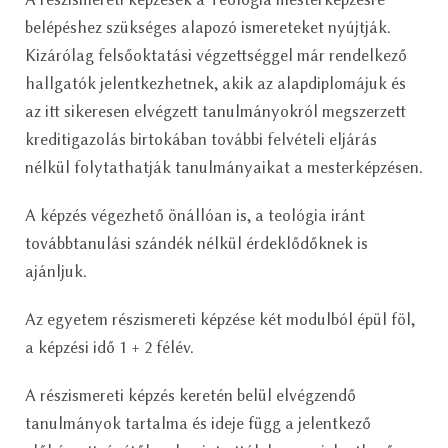
belépéshez szükséges alapozó ismereteket nyújtják.
Kizárólag felsőoktatási végzettséggel már rendelkező
hallgatók jelentkezhetnek, akik az alapdiplomájuk és
az itt sikeresen elvégzett tanulmányokról megszerzett
kreditigazolás birtokában további felvételi eljárás
nélkül folytathatják tanulmányaikat a mesterképzésen.
A képzés végezhető önállóan is, a teológia iránt
továbbtanulási szándék nélkül érdeklődőknek is
ajánljuk.
Az egyetem részismereti képzése két modulból épül föl,
a képzési idő 1 + 2 félév.
A részismereti képzés keretén belül elvégzendő
tanulmányok tartalma és ideje függ a jelentkező