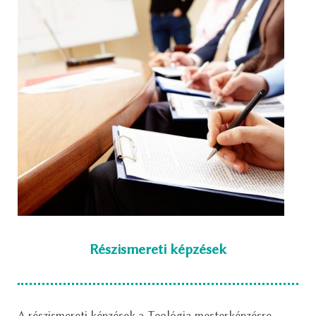
Részismereti képzések
A részismereti képzések a Teológia mesterképzésre