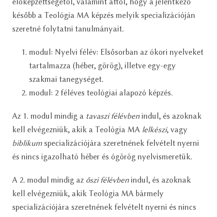
előképzettségétől, valamint attól, hogy a jelentkező
később a Teológia MA képzés melyik specializációján
szeretné folytatni tanulmányait.
modul: Nyelvi félév: Elsősorban az ókori nyelveket
tartalmazza (héber, görög), illetve egy-egy
szakmai tanegységet.
modul: 2 féléves teológiai alapozó képzés.
Az 1. modul mindig a
tavaszi félévben
indul, és azoknak
kell elvégezniük, akik a Teológia MA
lelkészi
, vagy
biblikum
specializációjára szeretnének felvételt nyerni
és nincs igazolható héber és ógörög nyelvismeretük.
A 2. modul mindig az
őszi félévben
indul, és azoknak
kell elvégezniük, akik Teológia MA bármely
specializációjára szeretnének felvételt nyerni és nincs