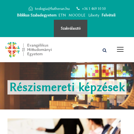
teologia@lutheran.hu
+36 1 469 10 50
Biblikus Szabadegyetem
ETN
MOODLE
Liberty
Felvételi
Szakválasztó
Részismereti képzések