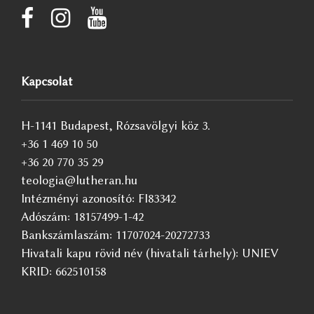
Kapcsolat
H-1141 Budapest, Rózsavölgyi köz 3.
+36 1 469 10 50
+36 20 770 35 29
teologia@lutheran.hu
Intézményi azonosító: FI83342
Adószám: 18157499-1-42
Bankszámlaszám: 11707024-20272733
Hivatali kapu rövid név (hivatali tárhely): UNIEV
KRID: 662510158