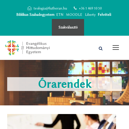
teologia@lutheran.hu
+36 1 469 10 50
Biblikus Szabadegyetem
ETN
MOODLE
Liberty
Felvételi
Szakválasztó
Órarendek