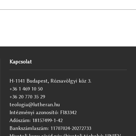
Kapcsolat
H-1141 Budapest, Rózsavölgyi köz 3.
+36 1 469 10 50
+36 20 770 35 29
teologia@lutheran.hu
Intézményi azonosító: FI83342
Adószám: 18157499-1-42
Bankszámlaszám: 11707024-20272733