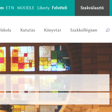
tem
ETN
MOODLE
Liberty
Felvételi
Szakválasztó
Iskola
Kutatás
Könyvtár
Szakkollégium