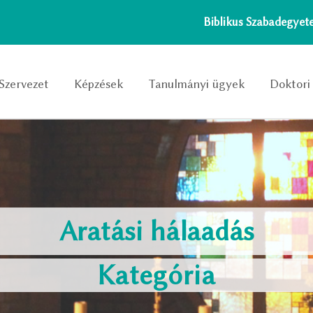
Biblikus Szabadegye
Szervezet
Képzések
Tanulmányi ügyek
Doktori 
Aratási hálaadás
Kategória