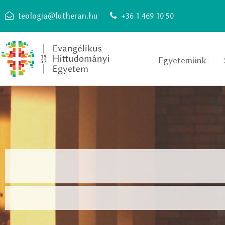
teologia@lutheran.hu
+36 1 469 10 50
Egyetemünk