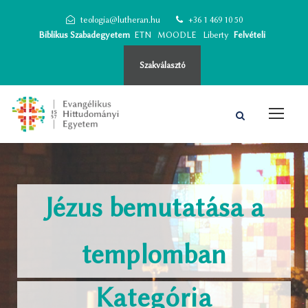
teologia@lutheran.hu
+36 1 469 10 50
Biblikus Szabadegyetem
ETN
MOODLE
Liberty
Felvételi
Szakválasztó
Jézus bemutatása a
templomban
Kategória