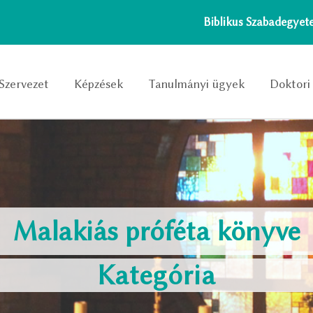
Biblikus Szabadegye
Szervezet
Képzések
Tanulmányi ügyek
Doktori 
Malakiás próféta könyve
Kategória