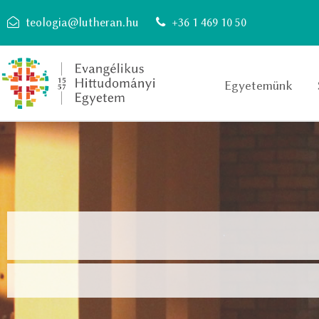
teologia@lutheran.hu
+36 1 469 10 50
Egyetemünk