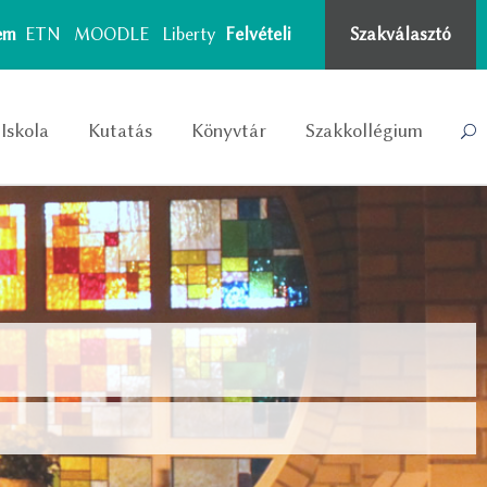
tem
ETN
MOODLE
Liberty
Felvételi
Szakválasztó
Iskola
Kutatás
Könyvtár
Szakkollégium