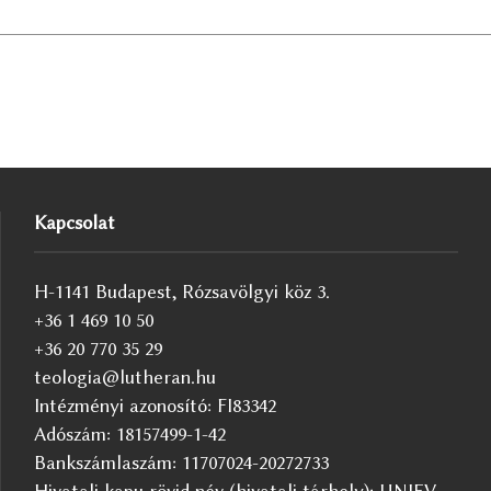
Kapcsolat
H-1141 Budapest, Rózsavölgyi köz 3.
+36 1 469 10 50
+36 20 770 35 29
teologia@lutheran.hu
Intézményi azonosító: FI83342
Adószám: 18157499-1-42
Bankszámlaszám: 11707024-20272733