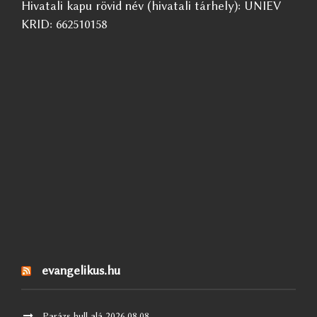
Hivatali kapu rövid név (hivatali tárhely): UNIEV
KRID: 662510158
evangelikus.hu
Parázs hull alá
2026.08.08.