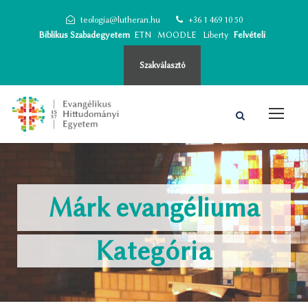
teologia@lutheran.hu
+36 1 469 10 50
Biblikus Szabadegyetem
ETN
MOODLE
Liberty
Felvételi
Szakválasztó
Márk evangéliuma
Kategória