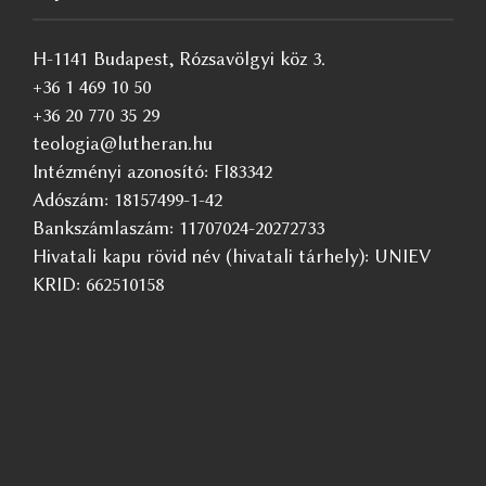
H-1141 Budapest, Rózsavölgyi köz 3.
+36 1 469 10 50
+36 20 770 35 29
teologia@lutheran.hu
Intézményi azonosító: FI83342
Adószám: 18157499-1-42
Bankszámlaszám: 11707024-20272733
Hivatali kapu rövid név (hivatali tárhely): UNIEV
KRID: 662510158