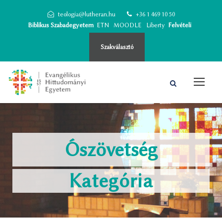
teologia@lutheran.hu
+36 1 469 10 50
Biblikus Szabadegyetem
ETN
MOODLE
Liberty
Felvételi
Szakválasztó
Ószövetség
Kategória