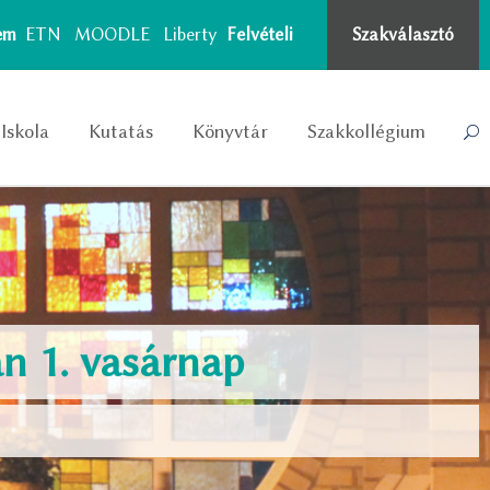
tem
ETN
MOODLE
Liberty
Felvételi
Szakválasztó
Iskola
Kutatás
Könyvtár
Szakkollégium
n 1. vasárnap