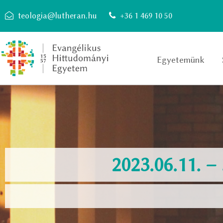
teologia@lutheran.hu
+36 1 469 10 50
Egyetemünk
2023.06.11. 