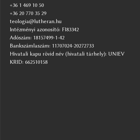
+36 1 469 10 50
+36 20 770 35 29
teologia@lutheran.hu
Intézményi azonosító: FI83342
Adószám: 18157499-1-42
Bankszámlaszám: 11707024-20272733
Hivatali kapu rövid név (hivatali tárhely): UNIEV
KRID: 662510158