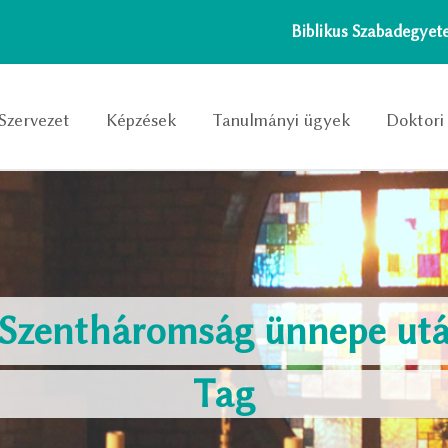
Biblikus Szabadegye
Szervezet
Képzések
Tanulmányi ügyek
Doktori 
– Szentháromság ünnepe utá
Tag