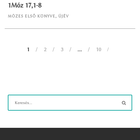
1Móz 17,1-8
MÓZES ELSŐ KÖNYVE
,
ÚJÉV
1
2
3
…
10