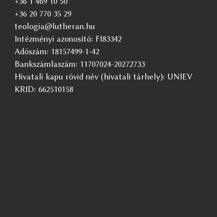
+36 1 469 10 50
+36 20 770 35 29
teologia@lutheran.hu
Intézményi azonosító: FI83342
Adószám: 18157499-1-42
Bankszámlaszám: 11707024-20272733
Hivatali kapu rövid név (hivatali tárhely): UNIEV
KRID: 662510158