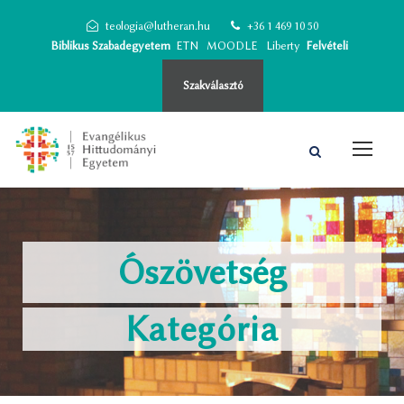
teologia@lutheran.hu
+36 1 469 10 50
Biblikus Szabadegyetem
ETN
MOODLE
Liberty
Felvételi
Szakválasztó
Ószövetség
Kategória