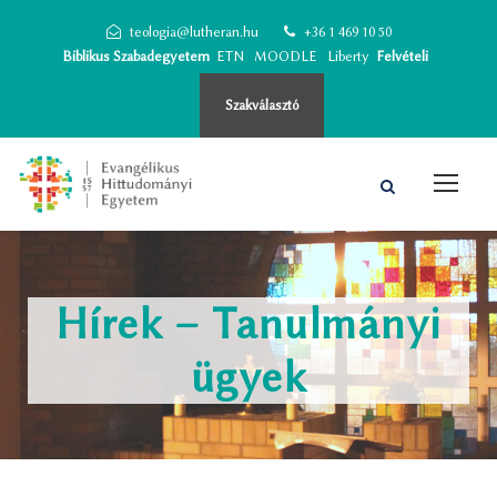
teologia@lutheran.hu
+36 1 469 10 50
Biblikus Szabadegyetem
ETN
MOODLE
Liberty
Felvételi
Szakválasztó
Hírek – Tanulmányi
ügyek