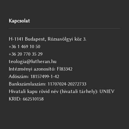
Kapcsolat
H-1141 Budapest, Rózsavölgyi köz 3.
+36 1 469 10 50
+36 20 770 35 29
teologia@lutheran.hu
Intézményi azonosító: FI83342
Adószám: 18157499-1-42
Bankszámlaszám: 11707024-20272733
Hivatali kapu rövid név (hivatali tárhely): UNIEV
KRID: 662510158