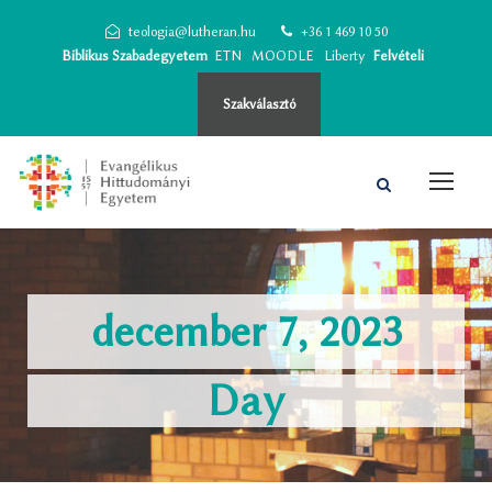
teologia@lutheran.hu
+36 1 469 10 50
Biblikus Szabadegyetem
ETN
MOODLE
Liberty
Felvételi
Szakválasztó
december 7, 2023
Day