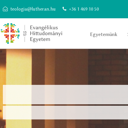
teologia@lutheran.hu
+36 1 469 10 50
Egyetemünk