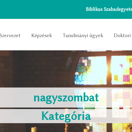
Biblikus Szabadegye
Szervezet
Képzések
Tanulmányi ügyek
Doktori 
nagyszombat
Kategória