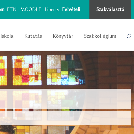
tem
ETN
MOODLE
Liberty
Felvételi
Szakválasztó
Iskola
Kutatás
Könyvtár
Szakkollégium