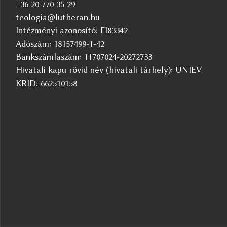
+36 20 770 35 29
teologia@lutheran.hu
Intézményi azonosító: FI83342
Adószám: 18157499-1-42
Bankszámlaszám: 11707024-20272733
Hivatali kapu rövid név (hivatali tárhely): UNIEV
KRID: 662510158