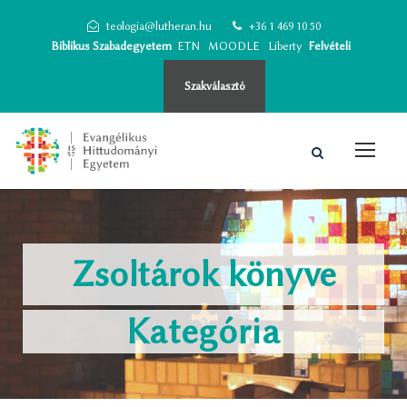
teologia@lutheran.hu
+36 1 469 10 50
Biblikus Szabadegyetem
ETN
MOODLE
Liberty
Felvételi
Szakválasztó
Zsoltárok könyve
Kategória