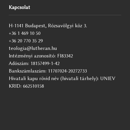
Kapcsolat
H-1141 Budapest, Rózsavölgyi köz 3.
+36 1 469 10 50
+36 20 770 35 29
teologia@lutheran.hu
Intézményi azonosító: FI83342
Adószám: 18157499-1-42
Bankszámlaszám: 11707024-20272733
Hivatali kapu rövid név (hivatali tárhely): UNIEV
KRID: 662510158