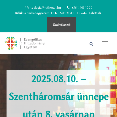
teologia@lutheran.hu
+36 1 469 10 50
Biblikus Szabadegyetem
ETN
MOODLE
Liberty
Felvételi
Szakválasztó
2025.08.10. –
Szentháromsár ünnepe
után 8. vasárnap