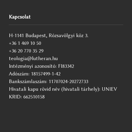
Kapcsolat
H-1141 Budapest, Rózsavölgyi köz 3.
+36 1 469 10 50
+36 20 770 35 29
teologia@lutheran.hu
Intézményi azonosító: FI83342
Adószám: 18157499-1-42
Bankszámlaszám: 11707024-20272733
Hivatali kapu rövid név (hivatali tárhely): UNIEV
KRID: 662510158