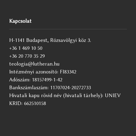
Kapcsolat
H-1141 Budapest, Rózsavölgyi köz 3.
+36 1 469 10 50
+36 20 770 35 29
teologia@lutheran.hu
Intézményi azonosító: FI83342
Adószám: 18157499-1-42
Bankszámlaszám: 11707024-20272733
Hivatali kapu rövid név (hivatali tárhely): UNIEV
KRID: 662510158