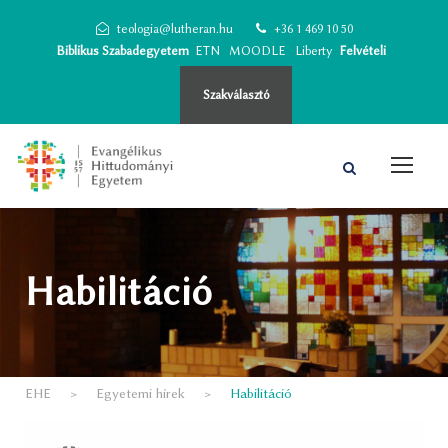
teologia@lutheran.hu
+36 1 469 10 50
Biblikus Szabadegyetem
ETN
MOODLE
Liberty
Felvételi
Szakválasztó
Habilitáció
EHE
>
Egyetemi hírek
>
Habilitáció