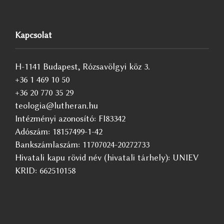
Kapcsolat
H-1141 Budapest, Rózsavölgyi köz 3.
+36 1 469 10 50
+36 20 770 35 29
teologia@lutheran.hu
Intézményi azonosító: FI83342
Adószám: 18157499-1-42
Bankszámlaszám: 11707024-20272733
Hivatali kapu rövid név (hivatali tárhely): UNIEV
KRID: 662510158