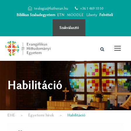
teologia@lutheran.hu
+36 1 469 10 50
Biblikus Szabadegyetem
ETN
MOODLE
Liberty
Felvételi
Szakválasztó
Habilitáció
EHE
>
Egyetemi hírek
>
Habilitáció