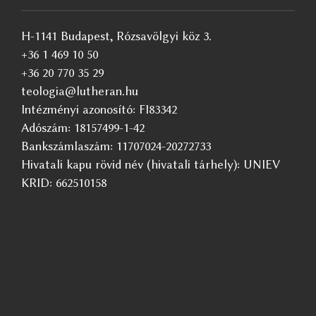
H-1141 Budapest, Rózsavölgyi köz 3.
+36 1 469 10 50
+36 20 770 35 29
teologia@lutheran.hu
Intézményi azonosító: FI83342
Adószám: 18157499-1-42
Bankszámlaszám: 11707024-20272733
Hivatali kapu rövid név (hivatali tárhely): UNIEV
KRID: 662510158