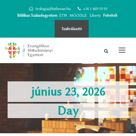
teologia@lutheran.hu
+36 1 469 10 50
Biblikus Szabadegyetem
ETN
MOODLE
Liberty
Felvételi
Szakválasztó
június 23, 2026
Day