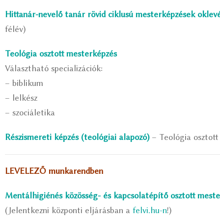
Hittanár-nevelő tanár rövid ciklusú mesterképzések oklev
félév)
Teológia osztott mesterképzés
Választható specializációk:
– biblikum
– lelkész
– szociáletika
Részismereti képzés (teológiai alapozó)
– Teológia osztott
LEVELEZŐ munkarendben
Mentálhigiénés közösség- és kapcsolatépítő osztott mest
(Jelentkezni központi eljárásban a
felvi.hu-n
!)