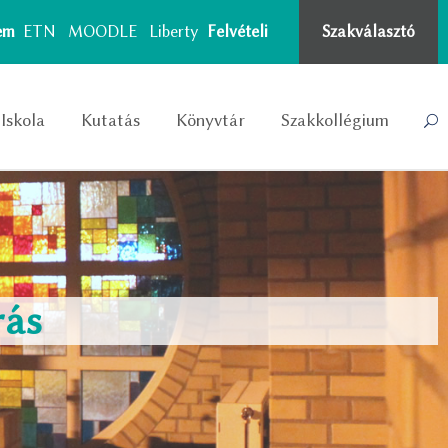
tem
ETN
MOODLE
Liberty
Felvételi
Szakválasztó
Iskola
Kutatás
Könyvtár
Szakkollégium
rás