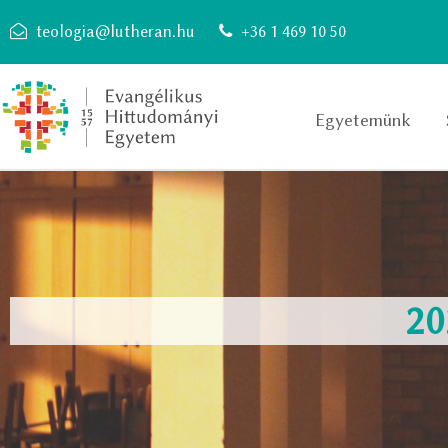
teologia@lutheran.hu
+36 1 469 10 50
Egyetemünk
20