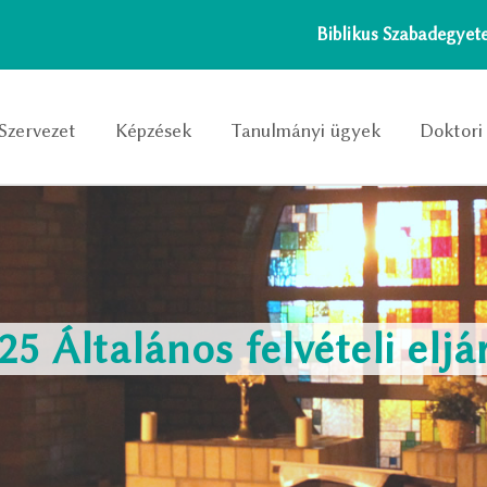
Biblikus Szabadegye
Szervezet
Képzések
Tanulmányi ügyek
Doktori 
25 Általános felvételi eljá