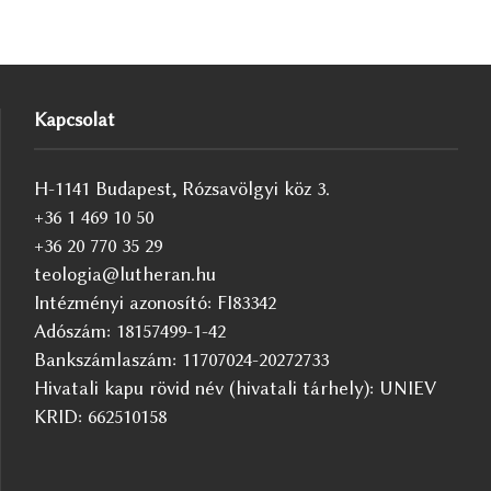
Kapcsolat
H-1141 Budapest, Rózsavölgyi köz 3.
+36 1 469 10 50
+36 20 770 35 29
teologia@lutheran.hu
Intézményi azonosító: FI83342
Adószám: 18157499-1-42
Bankszámlaszám: 11707024-20272733
Hivatali kapu rövid név (hivatali tárhely): UNIEV
KRID: 662510158