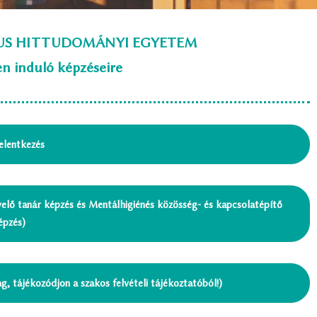
KUS HITTUDOMÁNYI EGYETEM
n induló képzéseire
jelentkezés
evelő tanár képzés és Mentálhigiénés közösség- és kapcsolatépítő
pzés)
g, tájékozódjon a szakos felvételi tájékoztatóból!)